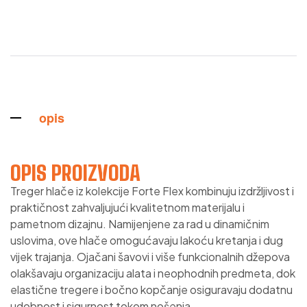
opis
OPIS PROIZVODA
Treger hlače iz kolekcije Forte Flex kombinuju izdržljivost i
praktičnost zahvaljujući kvalitetnom materijalu i
pametnom dizajnu. Namijenjene za rad u dinamičnim
uslovima, ove hlače omogućavaju lakoću kretanja i dug
vijek trajanja. Ojačani šavovi i više funkcionalnih džepova
olakšavaju organizaciju alata i neophodnih predmeta, dok
elastične tregere i bočno kopčanje osiguravaju dodatnu
udobnost i sigurnost tokom nošenja.