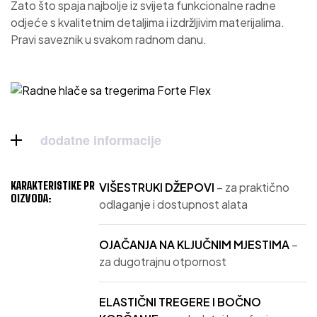
Zato što spaja najbolje iz svijeta funkcionalne radne
odjeće s kvalitetnim detaljima i izdržljivim materijalima.
Pravi saveznik u svakom radnom danu.
dodatne informacije
KARAKTERISTIKE PR
VIŠESTRUKI DŽEPOVI
– za praktično
OIZVODA:
odlaganje i dostupnost alata
OJAČANJA NA KLJUČNIM MJESTIMA
–
za dugotrajnu otpornost
ELASTIČNI TREGERE I BOČNO