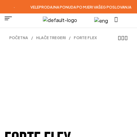
·
VELEPRODAJNA PONUDA PO MJERI VAŠEG POSLOVANJA
POČETNA
/
HLAČE TREGERI
/
FORTE FLEX