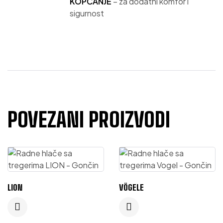
KOPČANJE
– za dodatni komfor i
sigurnost
POVEZANI PROIZVODI
LION
VÖGELE