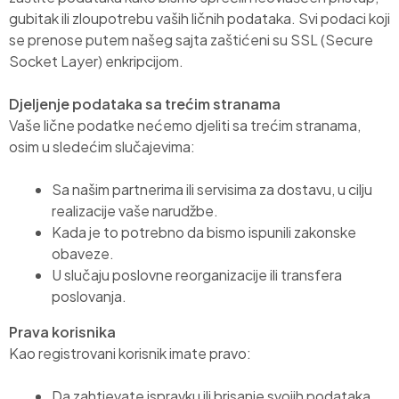
gubitak ili zloupotrebu vaših ličnih podataka. Svi podaci koji
se prenose putem našeg sajta zaštićeni su SSL (Secure
Socket Layer) enkripcijom.
Djeljenje podataka sa trećim stranama
Vaše lične podatke nećemo djeliti sa trećim stranama,
osim u sledećim slučajevima:
Sa našim partnerima ili servisima za dostavu, u cilju
realizacije vaše narudžbe.
Kada je to potrebno da bismo ispunili zakonske
obaveze.
U slučaju poslovne reorganizacije ili transfera
poslovanja.
Prava korisnika
Kao registrovani korisnik imate pravo:
Da zahtjevate ispravku ili brisanje svojih podataka.