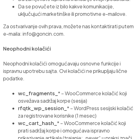
Da se povučete iz bilo kakve komunikacije,
uključujući marketinške ili promotivne e-mailove.
Za ostvarivanje ovih prava, možete nas kontaktirati putem
e-maila: info@goncin.com.
Neophodni kolačići
Neophodni kolačići omogućavaju osnovne funkcije i
ispravnu upotrebu sajta. Ovi kolačići ne prikupljaju lične
podatke.
wc_fragments_
* – WooCommerce kolačić koji
osvežava sadržaj korpe (sesija)
rfqtk_wp_session_
* – WordPress sesijski kolačić
za registrovane korisnike (1 mesec)
wc_cart_hash_
* – WooCommerce kolačić koji
prati sadržaj korpe i omogućava ispravno
prikazivanje artikala (trajanje: „never“ u praksi znači