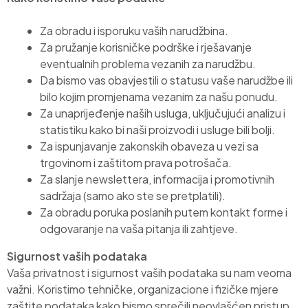
Za obradu i isporuku vaših narudžbina.
Za pružanje korisničke podrške i rješavanje
eventualnih problema vezanih za narudžbu.
Da bismo vas obavjestili o statusu vaše narudžbe ili
bilo kojim promjenama vezanim za našu ponudu.
Za unaprijeđenje naših usluga, uključujući analizu i
statistiku kako bi naši proizvodi i usluge bili bolji.
Za ispunjavanje zakonskih obaveza u vezi sa
trgovinom i zaštitom prava potrošača.
Za slanje newslettera, informacija i promotivnih
sadržaja (samo ako ste se pretplatili).
Za obradu poruka poslanih putem kontakt forme i
odgovaranje na vaša pitanja ili zahtjeve.
Sigurnost vaših podataka
Vaša privatnost i sigurnost vaših podataka su nam veoma
važni. Koristimo tehničke, organizacione i fizičke mjere
zaštite podataka kako bismo sprečili neovlašćen pristup,