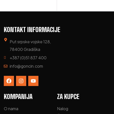
KONTAKT INFORMACIJE
Put srpske vojske 128,
78400 Gradiška
+387 (0)51 837 400
info@goncin.com
KOMPANIJA
ZA KUPCE
O nama
Nalog